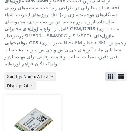
از اساسی‌ترین قطعات
ماژول‌های GPS ،GSM و GPRS
مخابراتی در طراحی و ساخت سیستم‌های ردیابی (Tracker)،
پروژه‌های اینترنت اشیاء (IoT)، دستگاه‌های هوشمندسازی و
انتقال داده از راه دور هستند. در این دسته‌بندی، مجموعه‌ای
(مانند سری
ماژول‌های مخابراتی GSM/GPRS
کامل از انواع
ماژول‌های
پرطرفدار SIM800L ،SIM800C و SIM900)،
(نظیر سری Neo-6M و Neo-8M) و همچنین
موقعیت‌یابی GPS
متعلقاتی مانند آنتن‌های جی‌پی‌اس و جی‌اس‌ام را با مشخصات
فنی دقیق، ضمانت اصالت و قیمت رقابتی برای مهندسان و
تولیدکنندگان فراهم آورده‌ایم.
Sort by: Name: A to Z
Display: 24