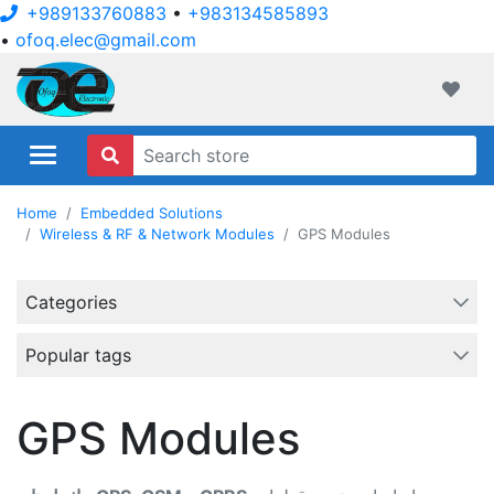
+989133760883
•
+983134585893
•
ofoq.elec@gmail.com
ofoqelec.com
Wishli
Home
Embedded Solutions
Wireless & RF & Network Modules
GPS Modules
Categories
Popular tags
GPS Modules