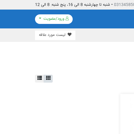
03134585
• شنبه تا چهارشنبه 8 الی 16، پنج شنبه: 8 الی 12
ورود/عضویت
لیست مورد علاقه