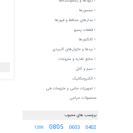
دیودها و یکسوکننده‌ها
سنسورها
مدارهای محافظ و فیوزها
قطعات پسیو
کانکتورها
بردها و ماژول‌های کاربردی
منابع تغذیه و ملزومات
سیم و کابل
الکترومکانیک
تجهیزات جانبی و ملزومات فنی
محصولات حراجی
برچسب های محبوب
0805
0603
0402
1206