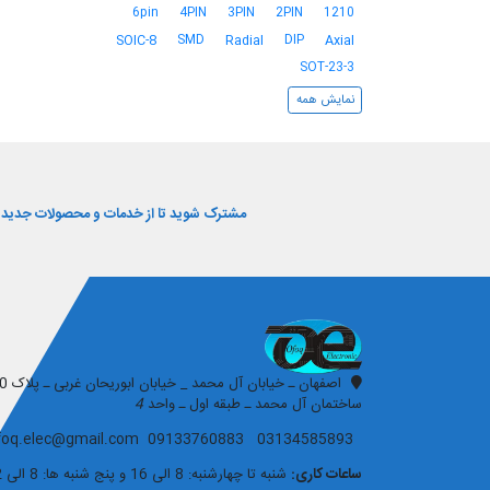
6pin
4PIN
3PIN
2PIN
1210
SMD
DIP
SOIC-8
Radial
Axial
SOT-23-3
نمایش همه
مشترک شوید تا از خدمات و محصولات جدید و 
افق الکترونیک
ساختمان آل محمد ـ طبقه اول ـ واحد
4
03134585893 09133760883 ofoq.elec@gmail.com
ساعات کاری:
شنبه تا چهارشنبه: 8 الی 16 و پنج شنبه ها: 8 الی 12