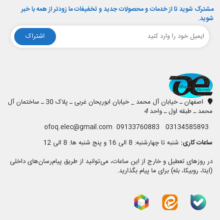
مشترک شوید تا از خدمات و محصولات جدید و تخفیفات ما زودتر از همه با خبر
شوید.
اشتراک
افق الکترونیک
اصفهان ـ خیابان آل محمد _ خیابان ابوریحان غربی ـ پلاک 30 ـ ساختمان آل
محمد ـ طبقه اول ـ واحد
4
03134585893 09133760883 ofoq.elec@gmail.com
ساعات کاری:
شنبه تا چهارشنبه: 8 الی 16 و پنج شنبه ها: 8 الی 12
در روزهای تعطیل و خارج از این ساعات، می‌توانید از طریق پیام‌رسان‌های داخلی
(ایتا، روبیکا، بله) برای ما پیام بگذارید.