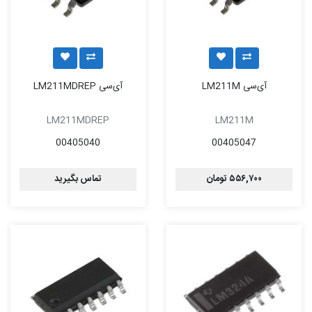
آی‌سی LM211M
آی‌سی LM211MDREP
LM211MDREP
LM211M
00405040
00405047
۵۵۶,۷۰۰ تومان
تماس بگیرید