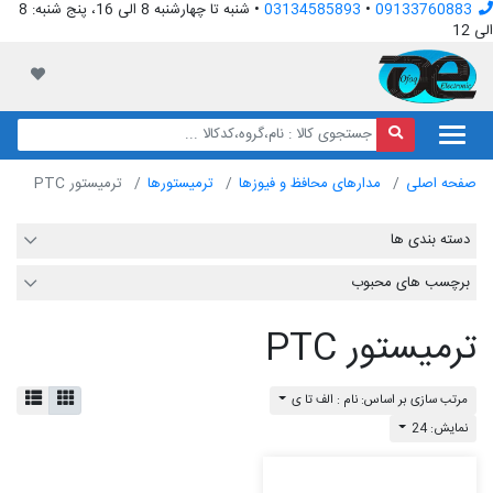
09133760883
•
03134585893
• شنبه تا چهارشنبه 8 الی 16، پنج شنبه: 8
الی 12
افق الکترونیک
لیست مور
صفحه اصلی
مدارهای محافظ و فیوزها
ترمیستورها
ترمیستور PTC
دسته بندی ها
برچسب های محبوب
ترمیستور PTC
مرتب سازی بر اساس: نام : الف تا ی
نمایش: 24