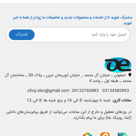
مشترک شوید تا از خدمات و محصولات جدید و تخفیفات ما زودتر از همه با خبر
شوید.
اشتراک
افق الکترونیک
اصفهان ـ خیابان آل محمد _ خیابان ابوریحان غربی ـ پلاک 30 ـ ساختمان آل
محمد ـ طبقه اول ـ واحد
4
03134585893 09133760883 ofoq.elec@gmail.com
ساعات کاری:
شنبه تا چهارشنبه: 8 الی 16 و پنج شنبه ها: 8 الی 12
در روزهای تعطیل و خارج از این ساعات، می‌توانید از طریق پیام‌رسان‌های داخلی
(ایتا، روبیکا، بله) برای ما پیام بگذارید.