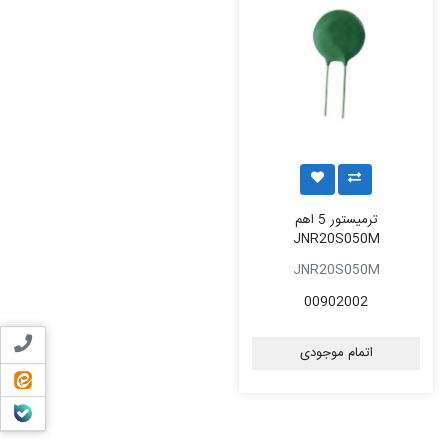
ترمیستور 5 اهم
JNR20S050M
JNR20S050M
00902002
تماس ب
اتمام موجودی
ایتا
بله