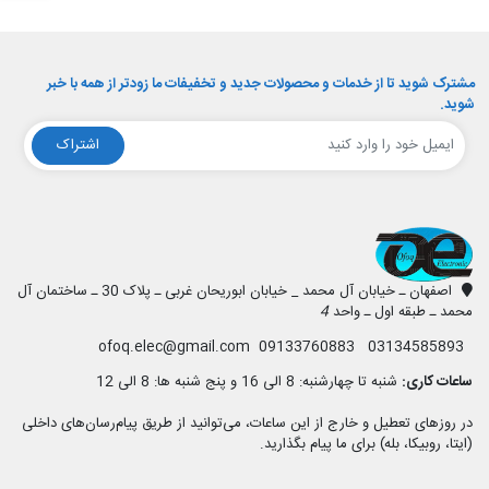
مشترک شوید تا از خدمات و محصولات جدید و تخفیفات ما زودتر از همه با خبر
شوید.
اشتراک
افق الکترونیک
اصفهان ـ خیابان آل محمد _ خیابان ابوریحان غربی ـ پلاک 30 ـ ساختمان آل
محمد ـ طبقه اول ـ واحد
4
03134585893 09133760883 ofoq.elec@gmail.com
ساعات کاری:
شنبه تا چهارشنبه: 8 الی 16 و پنج شنبه ها: 8 الی 12
در روزهای تعطیل و خارج از این ساعات، می‌توانید از طریق پیام‌رسان‌های داخلی
(ایتا، روبیکا، بله) برای ما پیام بگذارید.