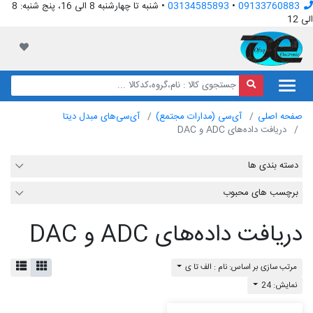
09133760883
•
03134585893
• شنبه تا چهارشنبه 8 الی 16، پنج شنبه: 8
الی 12
افق الکترونیک
لیست مور
صفحه اصلی
آی‌سی (مدارات مجتمع)
آی‌سی‌های مبدل دیتا
دریافت داده‌های ADC و DAC
دسته بندی ها
برچسب های محبوب
دریافت داده‌های ADC و DAC
مرتب سازی بر اساس: نام : الف تا ی
نمایش: 24