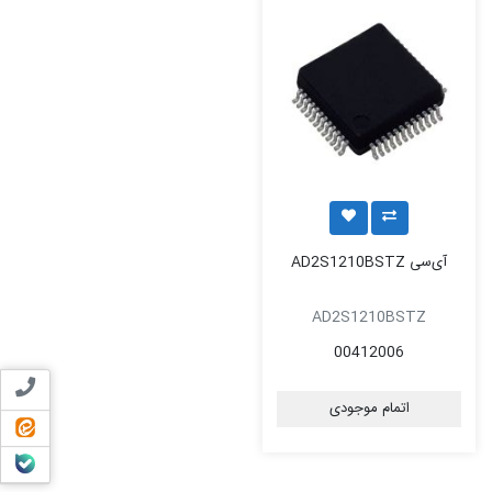
آی‌سی AD2S1210BSTZ
AD2S1210BSTZ
00412006
تماس ب
اتمام موجودی
ایتا
بله