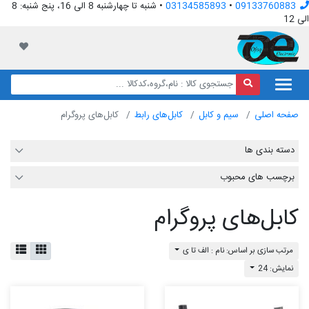
09133760883
•
03134585893
• شنبه تا چهارشنبه 8 الی 16، پنج شنبه: 8
الی 12
افق الکترونیک
لیست مور
صفحه اصلی
سیم و کابل
کابل‌های رابط
کابل‌های پروگرام
دسته بندی ها
برچسب های محبوب
کابل‌های پروگرام
مرتب سازی بر اساس: نام : الف تا ی
نمایش: 24