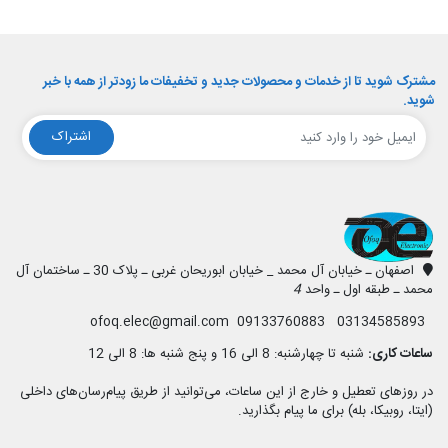
مشترک شوید تا از خدمات و محصولات جدید و تخفیفات ما زودتر از همه با خبر
شوید.
اشتراک
افق الکترونیک
اصفهان ـ خیابان آل محمد _ خیابان ابوریحان غربی ـ پلاک 30 ـ ساختمان آل
محمد ـ طبقه اول ـ واحد
4
03134585893 09133760883 ofoq.elec@gmail.com
ساعات کاری:
شنبه تا چهارشنبه: 8 الی 16 و پنج شنبه ها: 8 الی 12
در روزهای تعطیل و خارج از این ساعات، می‌توانید از طریق پیام‌رسان‌های داخلی
(ایتا، روبیکا، بله) برای ما پیام بگذارید.