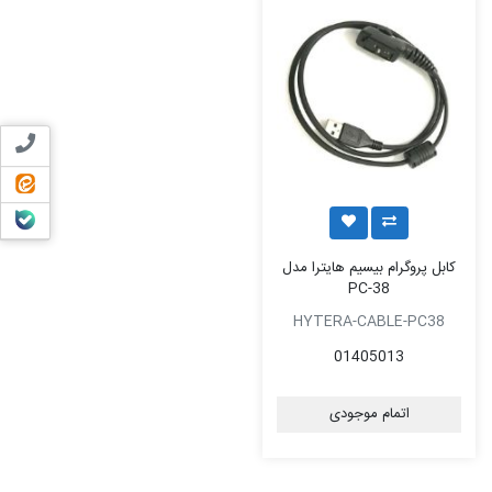
تماس ب
ایتا
بله
کابل پروگرام بیسیم هایترا مدل
PC-38
HYTERA-CABLE-PC38
01405013
اتمام موجودی