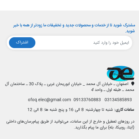
مشترک شوید تا از خدمات و محصولات جدید و تخفیفات ما زودتر از همه با خبر
شوید.
اشتراک
افق الکترونیک
اصفهان ـ خیابان آل محمد _ خیابان ابوریحان غربی ـ پلاک 30 ـ ساختمان آل
محمد ـ طبقه اول ـ واحد
4
03134585893 09133760883 ofoq.elec@gmail.com
ساعات کاری:
شنبه تا چهارشنبه: 8 الی 16 و پنج شنبه ها: 8 الی 12
در روزهای تعطیل و خارج از این ساعات، می‌توانید از طریق پیام‌رسان‌های داخلی
(ایتا، روبیکا، بله) برای ما پیام بگذارید.