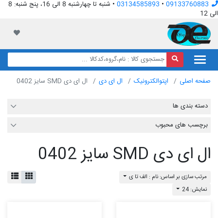
09133760883
•
03134585893
• شنبه تا چهارشنبه 8 الی 16، پنج شنبه: 8
الی 12
افق الکترونیک
لیست مور
صفحه اصلی
اپتوالکترونیک
ال ای دی
ال ای دی SMD سایز 0402
دسته بندی ها
برچسب های محبوب
ال ای دی SMD سایز 0402
مرتب سازی بر اساس: نام : الف تا ی
نمایش: 24