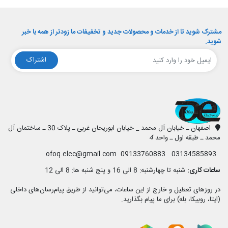
مشترک شوید تا از خدمات و محصولات جدید و تخفیفات ما زودتر از همه با خبر
شوید.
اشتراک
افق الکترونیک
اصفهان ـ خیابان آل محمد _ خیابان ابوریحان غربی ـ پلاک 30 ـ ساختمان آل
محمد ـ طبقه اول ـ واحد
4
03134585893 09133760883 ofoq.elec@gmail.com
ساعات کاری:
شنبه تا چهارشنبه: 8 الی 16 و پنج شنبه ها: 8 الی 12
در روزهای تعطیل و خارج از این ساعات، می‌توانید از طریق پیام‌رسان‌های داخلی
(ایتا، روبیکا، بله) برای ما پیام بگذارید.