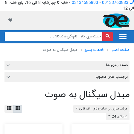
09133760883
•
03134585893
• شنبه تا چهارشنبه 8 الی 16، پنج شنبه: 8
الی 12
افق الکترونیک
لیست مور
صفحه اصلی
قطعات پسیو
مبدل سیگنال به صوت
دسته بندی ها
برچسب های محبوب
مبدل سیگنال به صوت
مرتب سازی بر اساس: نام : الف تا ی
نمایش: 24