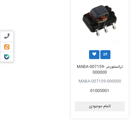
تماس ب
ایتا
بله
ترانسفورمر MABA-007159-
000000
MABA-007159-000000
01005001
اتمام موجودی