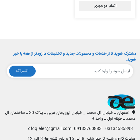
اتمام موجودی
مشترک شوید تا از خدمات و محصولات جدید و تخفیفات ما زودتر از همه با خبر
شوید.
اشتراک
افق الکترونیک
اصفهان ـ خیابان آل محمد _ خیابان ابوریحان غربی ـ پلاک 30 ـ ساختمان آل
محمد ـ طبقه اول ـ واحد
4
03134585893 09133760883 ofoq.elec@gmail.com
ساعات کاری:
شنبه تا چهارشنبه: 8 الی 16 و پنج شنبه ها: 8 الی 12