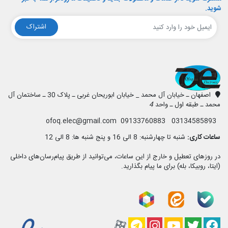
شوید.
اشتراک
افق الکترونیک
اصفهان ـ خیابان آل محمد _ خیابان ابوریحان غربی ـ پلاک 30 ـ ساختمان آل
محمد ـ طبقه اول ـ واحد
4
03134585893 09133760883 ofoq.elec@gmail.com
ساعات کاری:
شنبه تا چهارشنبه: 8 الی 16 و پنج شنبه ها: 8 الی 12
در روزهای تعطیل و خارج از این ساعات، می‌توانید از طریق پیام‌رسان‌های داخلی
(ایتا، روبیکا، بله) برای ما پیام بگذارید.
فیسبوک
تویتر
یوتیوب
کانال آپارات
کانال تلگرام
کانال آپارات