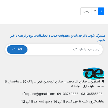
۱
۲
بعدی
مشترک شوید تا از خدمات و محصولات جدید و تخفیفات ما زودتر از همه با خبر
شوید.
اشتراک
افق الکترونیک
اصفهان ـ خیابان آل محمد _ خیابان ابوریحان غربی ـ پلاک 30 ـ ساختمان آل
محمد ـ طبقه اول ـ واحد
4
03134585893 09133760883 ofoq.elec@gmail.com
ساعات کاری:
شنبه تا چهارشنبه: 8 الی 16 و پنج شنبه ها: 8 الی 12