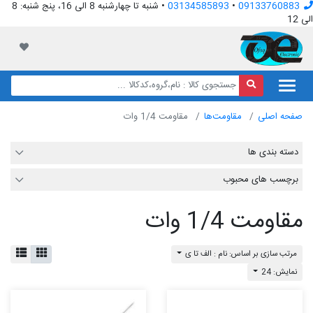
09133760883
•
03134585893
• شنبه تا چهارشنبه 8 الی 16، پنج شنبه: 8
الی 12
افق الکترونیک
لیست مور
صفحه اصلی
مقاومت‌ها
مقاومت 1/4 وات
دسته بندی ها
برچسب های محبوب
مقاومت 1/4 وات
مرتب سازی بر اساس: نام : الف تا ی
نمایش: 24