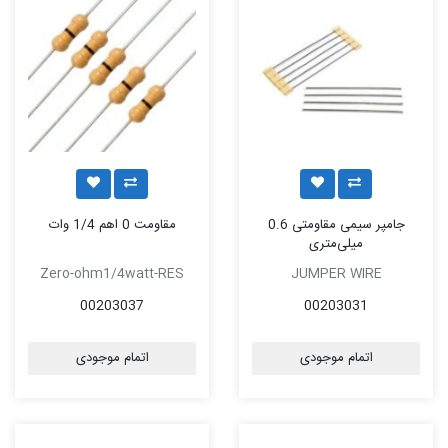
جامپر سیمی مقاومتی 0.6
مقاومت 0 اهم 1/4 وات
میلی‌متری
Zero-ohm1/4watt-RES
JUMPER WIRE
00203037
00203031
اتمام موجودی
اتمام موجودی