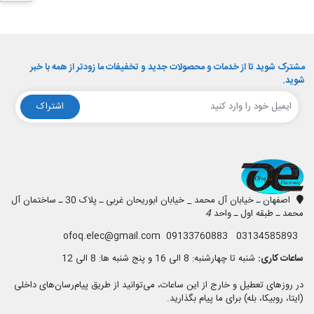
مشترک شوید تا از خدمات و محصولات جدید و تخفیفات ما زودتر از همه با خبر
شوید.
اشتراک
افق الکترونیک
اصفهان ـ خیابان آل محمد _ خیابان ابوریحان غربی ـ پلاک 30 ـ ساختمان آل
محمد ـ طبقه اول ـ واحد
4
03134585893 09133760883 ofoq.elec@gmail.com
ساعات کاری:
شنبه تا چهارشنبه: 8 الی 16 و پنج شنبه ها: 8 الی 12
در روزهای تعطیل و خارج از این ساعات، می‌توانید از طریق پیام‌رسان‌های داخلی
(ایتا، روبیکا، بله) برای ما پیام بگذارید.