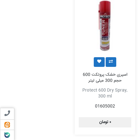
اسپری خشک پروتکت 600
حجم 300 میلی لیتر
Protect 600 Dry Spray,
300 ml
01605002
تماس ب
۰ تومان
ایتا
بله