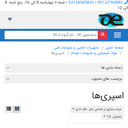
09133760883
•
03134585893
• شنبه تا چهارشنبه 8 الی 16، پنج شنبه: 8
الی 12
افق الکترونیک
لیست مور
صفحه اصلی
تجهیزات جانبی و ملزومات فنی
مواد شیمیایی و ملزومات مونتاژ
اسپری‌ها
دسته بندی ها
برچسب های محبوب
اسپری‌ها
مرتب سازی بر اساس: نام : الف تا ی
نمایش: 12