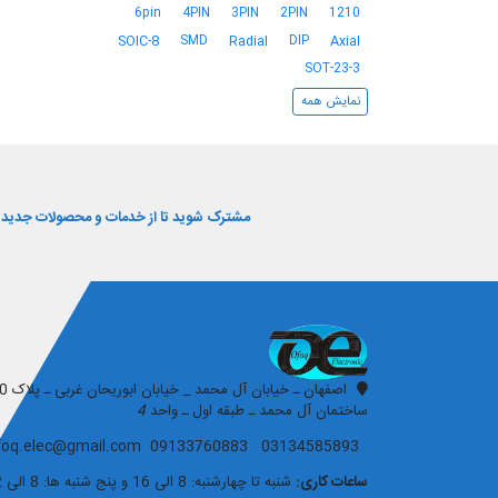
6pin
4PIN
3PIN
2PIN
1210
SMD
DIP
SOIC-8
Radial
Axial
SOT-23-3
نمایش همه
مشترک شوید تا از خدمات و محصولات جدید و 
افق الکترونیک
ساختمان آل محمد ـ طبقه اول ـ واحد
4
03134585893 09133760883 ofoq.elec@gmail.com
ساعات کاری:
شنبه تا چهارشنبه: 8 الی 16 و پنج شنبه ها: 8 الی 12