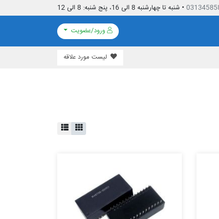
03134585
• شنبه تا چهارشنبه 8 الی 16، پنج شنبه: 8 الی 12
ورود/عضویت
لیست مورد علاقه