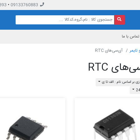
893
•
09133760883
تماس با ما
تایمر
آی‌سی‌های RTC
‌های RTC
ی بر اساس: نام : الف تا ی