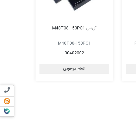
آی‌سی M48T08-150PC1
M48T08-150PC1
00402002
اتمام موجودی
تماس ب
ایتا
بله