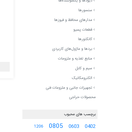
دیودها و یکسوکننده‌ها
سنسورها
مدارهای محافظ و فیوزها
قطعات پسیو
کانکتورها
بردها و ماژول‌های کاربردی
منابع تغذیه و ملزومات
سیم و کابل
الکترومکانیک
تجهیزات جانبی و ملزومات فنی
محصولات حراجی
برچسب های محبوب
0805
0603
0402
1206