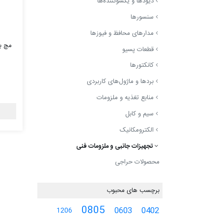
دیودها و یکسوکننده‌ها
سنسورها
مدارهای محافظ و فیوزها
قطعات پسیو
کانکتورها
بردها و ماژول‌های کاربردی
منابع تغذیه و ملزومات
سیم و کابل
الکترومکانیک
تجهیزات جانبی و ملزومات فنی
محصولات حراجی
برچسب های محبوب
0805
0603
0402
1206