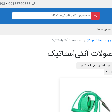
893
•
09133760883
تماس با ما
 و ملزومات مونتاژ
محصولات آنتی‌استاتیک
لات آنتی‌استاتیک
ی بر اساس: نام : الف تا ی