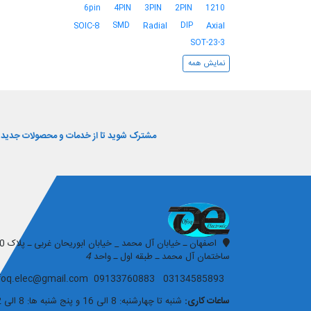
6pin
4PIN
3PIN
2PIN
1210
SMD
DIP
SOIC-8
Radial
Axial
SOT-23-3
نمایش همه
مشترک شوید تا از خدمات و محصولات جدید و 
افق الکترونیک
ساختمان آل محمد ـ طبقه اول ـ واحد
4
03134585893 09133760883 ofoq.elec@gmail.com
ساعات کاری:
شنبه تا چهارشنبه: 8 الی 16 و پنج شنبه ها: 8 الی 12