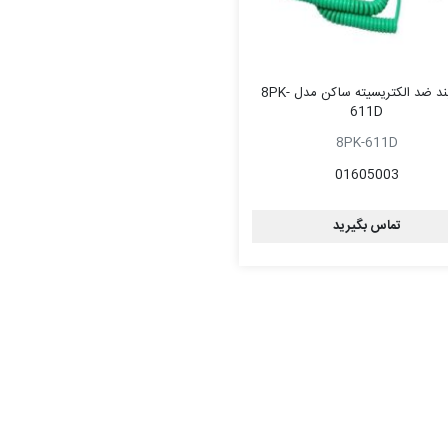
مچ بند ضد الکتریسیته ساکن مدل 8PK-
611D
8PK-611D
01605003
تماس بگیرید