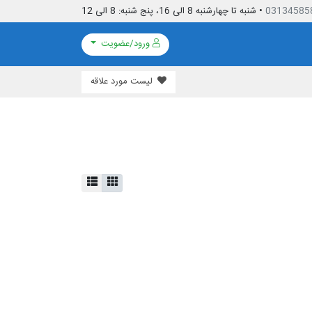
03134585
• شنبه تا چهارشنبه 8 الی 16، پنج شنبه: 8 الی 12
ورود/عضویت
لیست مورد علاقه