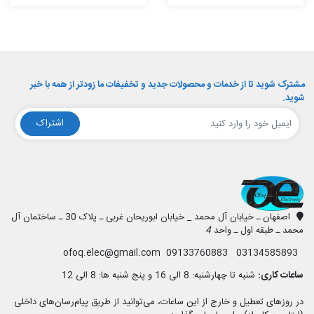
مشترک شوید تا از خدمات و محصولات جدید و تخفیفات ما زودتر از همه با خبر
شوید.
اشتراک
افق الکترونیک
اصفهان ـ خیابان آل محمد _ خیابان ابوریحان غربی ـ پلاک 30 ـ ساختمان آل
محمد ـ طبقه اول ـ واحد
4
03134585893 09133760883 ofoq.elec@gmail.com
ساعات کاری:
شنبه تا چهارشنبه: 8 الی 16 و پنج شنبه ها: 8 الی 12
در روزهای تعطیل و خارج از این ساعات، می‌توانید از طریق پیام‌رسان‌های داخلی