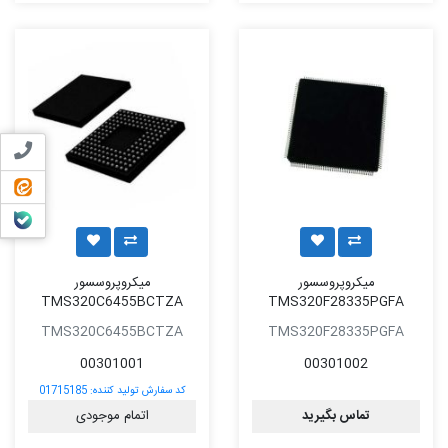
تماس ب
ایتا
بله
میکروپروسسور
میکروپروسسور
TMS320C6455BCTZA
TMS320F28335PGFA
TMS320C6455BCTZA
TMS320F28335PGFA
00301001
00301002
کد سفارش تولید کننده:
01715185
تماس بگیرید
اتمام موجودی