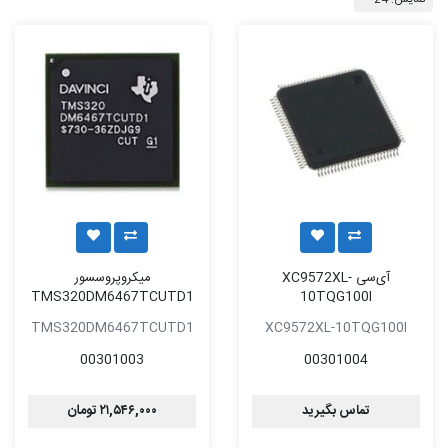
آی‌سی XC9572XL-
میکروپروسسور
TMS320DM6467TCUTD1
10TQG100I
TMS320DM6467TCUTD1
XC9572XL-10TQG100I
00301003
00301004
تماس بگیرید
۲۱,۵۴۶,۰۰۰ تومان