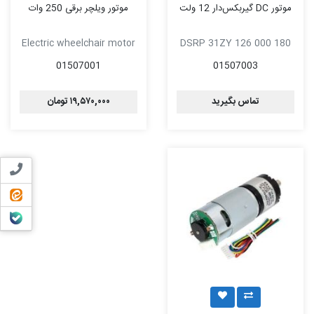
موتور DC گیربکس‌دار 12 ولت
موتور ویلچر برقی 250 وات
Electric wheelchair motor
DSRP 31ZY 126 000 180
01507001
01507003
تماس بگیرید
۱۹,۵۷۰,۰۰۰ تومان
تماس ب
ایتا
بله