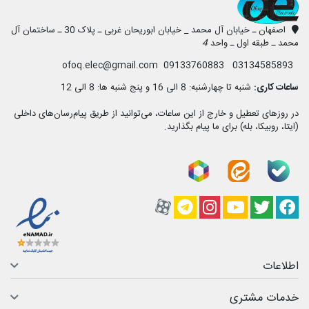
اصفهان ـ خیابان آل محمد _ خیابان ابوریحان غربی ـ پلاک 30 ـ ساختمان آل
محمد ـ طبقه اول ـ واحد
4
03134585893 09133760883 ofoq.elec@gmail.com
ساعات کاری:
شنبه تا چهارشنبه: 8 الی 16 و پنج شنبه ها: 8 الی 12
در روزهای تعطیل و خارج از این ساعات، می‌توانید از طریق پیام‌رسان‌های داخلی
(ایتا، روبیکا، بله) برای ما پیام بگذارید.
فیسبوک
تویتر
یوتیوب
کانال آپارات
کانال تلگرام
کانال آپارات
اطلاعات
خدمات مشتری