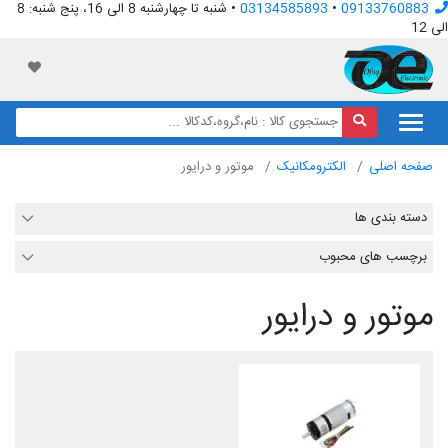
09133760883
•
03134585893
• شنبه تا چهارشنبه 8 الی 16، پنج شنبه: 8
الی 12
افق الکترونیک
لیست مور
صفحه اصلی
الکترومکانیک
موتور و درایور
دسته بندی ها
برچسب های محبوب
موتور و درایور