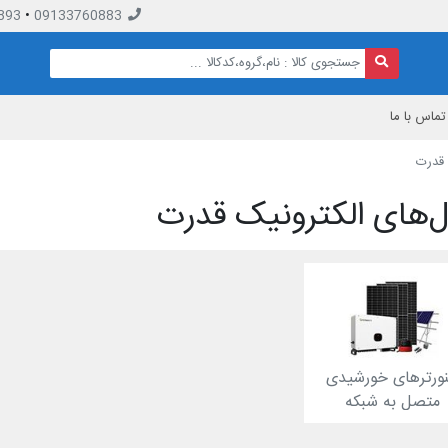
893
•
09133760883
تماس با ما
 قدرت
‌های الکترونیک قدرت
نورترهای خورشیدی
متصل به شبکه