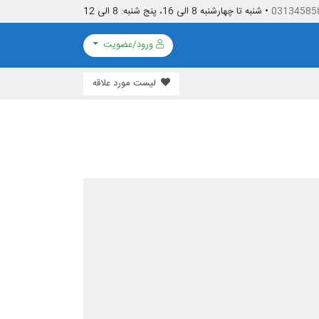
03134585
• شنبه تا چهارشنبه 8 الی 16، پنج شنبه: 8 الی 12
ورود/عضویت
لیست مورد علاقه