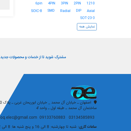
6pin
4PIN
3PIN
2PIN
1210
SMD
DIP
SOIC-8
Radial
Axial
SOT-23-3
نمایش همه
مشترک شوید تا از خدمات و محصولات جدید و 
افق الکترونیک
ساختمان آل محمد ـ طبقه اول ـ واحد
4
03134585893 09133760883 ofoq.elec@gmail.com
ساعات کاری:
شنبه تا چهارشنبه: 8 الی 16 و پنج شنبه ها: 8 الی 12