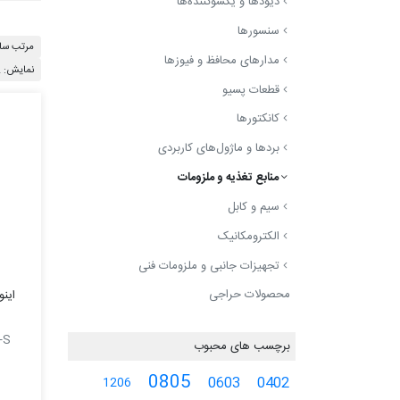
دیودها و یکسوکننده‌ها
سنسورها
مرتب ساز
مدارهای محافظ و فیوزها
نمایش: 12
قطعات پسیو
کانکتورها
بردها و ماژول‌های کاربردی
منابع تغذیه و ملزومات
سیم و کابل
الکترومکانیک
تجهیزات جانبی و ملزومات فنی
محصولات حراجی
-S
برچسب های محبوب
0805
0603
0402
1206