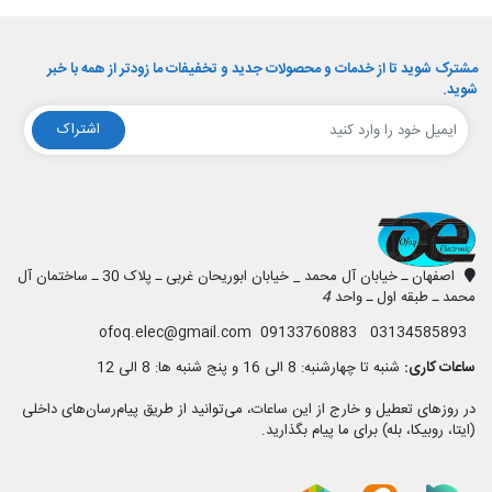
مشترک شوید تا از خدمات و محصولات جدید و تخفیفات ما زودتر از همه با خبر
شوید.
اشتراک
افق الکترونیک
اصفهان ـ خیابان آل محمد _ خیابان ابوریحان غربی ـ پلاک 30 ـ ساختمان آل
محمد ـ طبقه اول ـ واحد
4
03134585893 09133760883 ofoq.elec@gmail.com
ساعات کاری:
شنبه تا چهارشنبه: 8 الی 16 و پنج شنبه ها: 8 الی 12
در روزهای تعطیل و خارج از این ساعات، می‌توانید از طریق پیام‌رسان‌های داخلی
(ایتا، روبیکا، بله) برای ما پیام بگذارید.