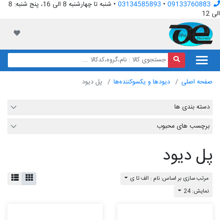
09133760883
•
03134585893
• شنبه تا چهارشنبه 8 الی 16، پنج شنبه: 8
الی 12
افق الکترونیک
لیست مور
صفحه اصلی
دیودها و یکسوکننده‌ها
پل دیود
دسته بندی ها
برچسب های محبوب
پل دیود
مرتب سازی بر اساس: نام : الف تا ی
نمایش: 24