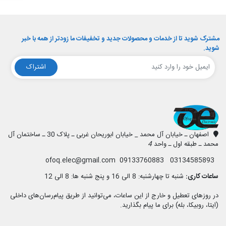
مشترک شوید تا از خدمات و محصولات جدید و تخفیفات ما زودتر از همه با خبر
شوید.
اشتراک
افق الکترونیک
اصفهان ـ خیابان آل محمد _ خیابان ابوریحان غربی ـ پلاک 30 ـ ساختمان آل
محمد ـ طبقه اول ـ واحد
4
03134585893 09133760883 ofoq.elec@gmail.com
ساعات کاری:
شنبه تا چهارشنبه: 8 الی 16 و پنج شنبه ها: 8 الی 12
در روزهای تعطیل و خارج از این ساعات، می‌توانید از طریق پیام‌رسان‌های داخلی
(ایتا، روبیکا، بله) برای ما پیام بگذارید.