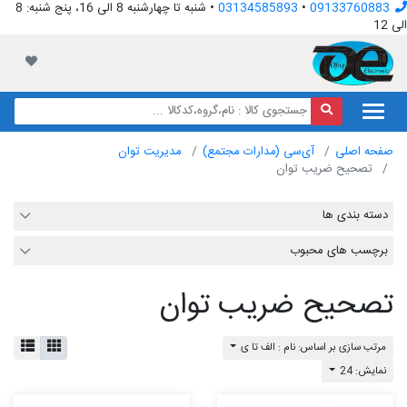
09133760883
•
03134585893
• شنبه تا چهارشنبه 8 الی 16، پنج شنبه: 8
الی 12
افق الکترونیک
لیست مور
صفحه اصلی
آی‌سی (مدارات مجتمع)
مدیریت توان
تصحیح ضریب توان
دسته بندی ها
برچسب های محبوب
تصحیح ضریب توان
مرتب سازی بر اساس: نام : الف تا ی
نمایش: 24