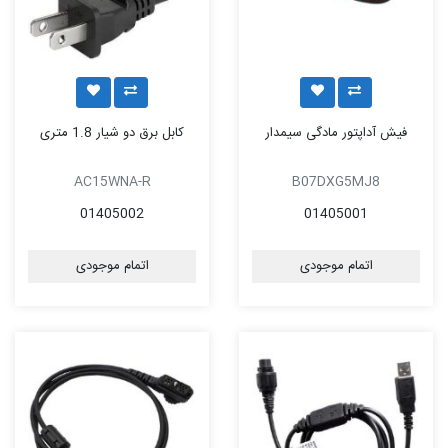
فیش آداپتور مادگی سیمدار
کابل برق دو شیار 1.8 متری
AC15WNA-R
B07DXG5MJ8
01405002
01405001
اتمام موجودی
اتمام موجودی