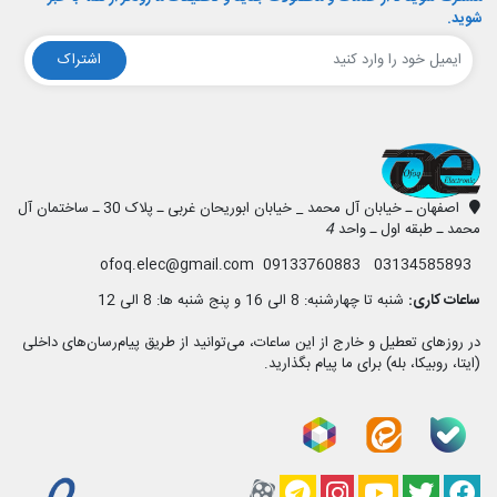
شوید.
اشتراک
افق الکترونیک
اصفهان ـ خیابان آل محمد _ خیابان ابوریحان غربی ـ پلاک 30 ـ ساختمان آل
محمد ـ طبقه اول ـ واحد
4
03134585893 09133760883 ofoq.elec@gmail.com
ساعات کاری:
شنبه تا چهارشنبه: 8 الی 16 و پنج شنبه ها: 8 الی 12
در روزهای تعطیل و خارج از این ساعات، می‌توانید از طریق پیام‌رسان‌های داخلی
(ایتا، روبیکا، بله) برای ما پیام بگذارید.
فیسبوک
تویتر
یوتیوب
کانال آپارات
کانال تلگرام
کانال آپارات