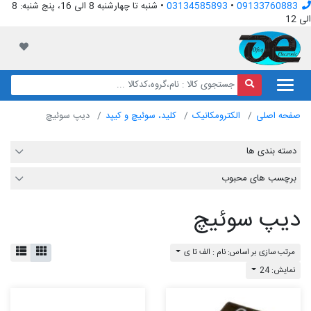
09133760883
•
03134585893
• شنبه تا چهارشنبه 8 الی 16، پنج شنبه: 8
الی 12
افق الکترونیک
لیست مور
صفحه اصلی
الکترومکانیک
کلید، سوئیچ و کیپد
دیپ سوئیچ
دسته بندی ها
برچسب های محبوب
دیپ سوئیچ
مرتب سازی بر اساس: نام : الف تا ی
نمایش: 24