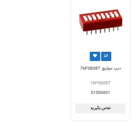
دیپ سوئیچ 76PSB08T
76PSB08T
01506001
تماس بگیرید