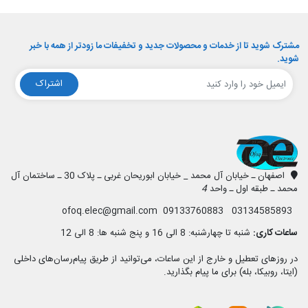
مشترک شوید تا از خدمات و محصولات جدید و تخفیفات ما زودتر از همه با خبر
شوید.
اشتراک
افق الکترونیک
اصفهان ـ خیابان آل محمد _ خیابان ابوریحان غربی ـ پلاک 30 ـ ساختمان آل
محمد ـ طبقه اول ـ واحد
4
03134585893 09133760883 ofoq.elec@gmail.com
ساعات کاری:
شنبه تا چهارشنبه: 8 الی 16 و پنج شنبه ها: 8 الی 12
در روزهای تعطیل و خارج از این ساعات، می‌توانید از طریق پیام‌رسان‌های داخلی
(ایتا، روبیکا، بله) برای ما پیام بگذارید.