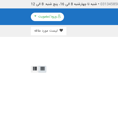
03134585
• شنبه تا چهارشنبه 8 الی 16، پنج شنبه: 8 الی 12
ورود/عضویت
لیست مورد علاقه