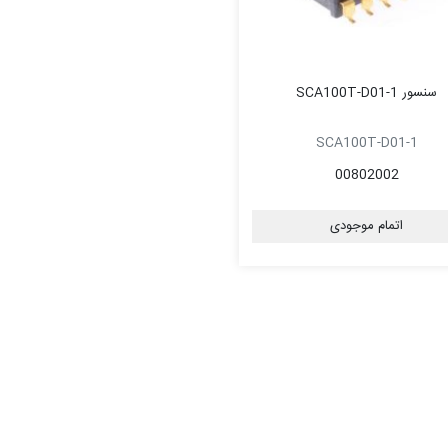
سنسور SCA100T-D01-1
SCA100T-D01-1
00802002
اتمام موجودی