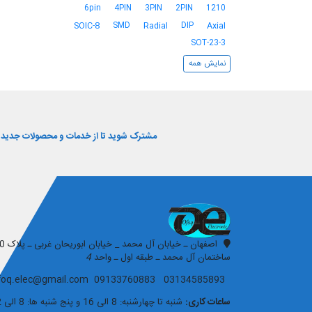
6pin
4PIN
3PIN
2PIN
1210
SMD
DIP
SOIC-8
Radial
Axial
SOT-23-3
نمایش همه
مشترک شوید تا از خدمات و محصولات جدید و 
افق الکترونیک
ساختمان آل محمد ـ طبقه اول ـ واحد
4
03134585893 09133760883 ofoq.elec@gmail.com
ساعات کاری:
شنبه تا چهارشنبه: 8 الی 16 و پنج شنبه ها: 8 الی 12