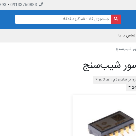
893
•
09133760883
تماس با ما
ر شیب‌سنج
ور شیب‌سنج
ی بر اساس: نام : الف تا ی