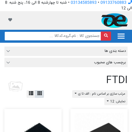
09133760883
•
03134585893
• شنبه تا چهارشنبه 8 الی 16، پنج شنبه: 8
الی 12
افق الکترونیک
لیست مور
دسته بندی ها
برچسب های محبوب
FTDI
مرتب سازی بر اساس: نام : الف تا ی
نمایش: 12