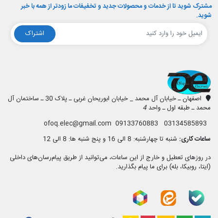
مشترک شوید تا از خدمات و محصولات جدید و تخفیفات ما زودتر از همه با خبر
شوید.
اشتراک
افق الکترونیک
اصفهان ـ خیابان آل محمد _ خیابان ابوریحان غربی ـ پلاک 30 ـ ساختمان آل
محمد ـ طبقه اول ـ واحد
4
03134585893 09133760883 ofoq.elec@gmail.com
ساعات کاری:
شنبه تا چهارشنبه: 8 الی 16 و پنج شنبه ها: 8 الی 12
در روزهای تعطیل و خارج از این ساعات، می‌توانید از طریق پیام‌رسان‌های داخلی
(ایتا، روبیکا، بله) برای ما پیام بگذارید.