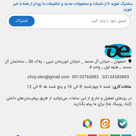
مشترک شوید تا از خدمات و محصولات جدید و تخفیفات ما زودتر از همه با خبر
شوید.
اشتراک
افق الکترونیک
اصفهان ـ خیابان آل محمد _ خیابان ابوریحان غربی ـ پلاک 30 ـ ساختمان آل
محمد ـ طبقه اول ـ واحد
4
03134585893 09133760883 ofoq.elec@gmail.com
ساعات کاری:
شنبه تا چهارشنبه: 8 الی 16 و پنج شنبه ها: 8 الی 12
در روزهای تعطیل و خارج از این ساعات، می‌توانید از طریق پیام‌رسان‌های داخلی
(ایتا، روبیکا، بله) برای ما پیام بگذارید.