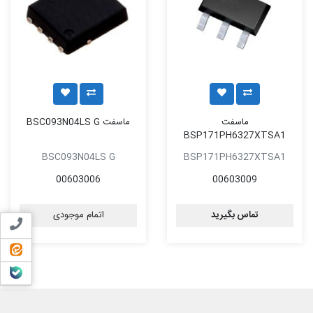
ماسفت
ماسفت BSC093N04LS G
BSP171PH6327XTSA1
BSC093N04LS G
BSP171PH6327XTSA1
00603006
00603009
تماس بگیرید
اتمام موجودی
تماس ب
ایتا
بله