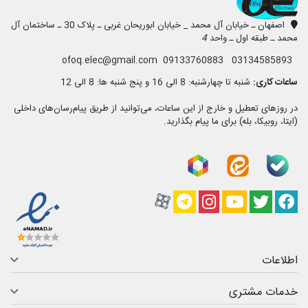
اصفهان ـ خیابان آل محمد _ خیابان ابوریحان غربی ـ پلاک 30 ـ ساختمان آل
محمد ـ طبقه اول ـ واحد
4
03134585893 09133760883 ofoq.elec@gmail.com
ساعات کاری:
شنبه تا چهارشنبه: 8 الی 16 و پنج شنبه ها: 8 الی 12
در روزهای تعطیل و خارج از این ساعات، می‌توانید از طریق پیام‌رسان‌های داخلی
(ایتا، روبیکا، بله) برای ما پیام بگذارید.
فیسبوک
تویتر
یوتیوب
کانال آپارات
کانال تلگرام
کانال آپارات
اطلاعات
خدمات مشتری