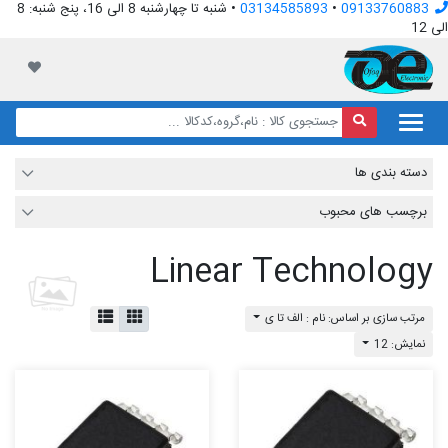
09133760883
•
03134585893
• شنبه تا چهارشنبه 8 الی 16، پنج شنبه: 8
الی 12
افق الکترونیک
لیست مور
دسته بندی ها
برچسب های محبوب
Linear Technology
مرتب سازی بر اساس: نام : الف تا ی
نمایش: 12