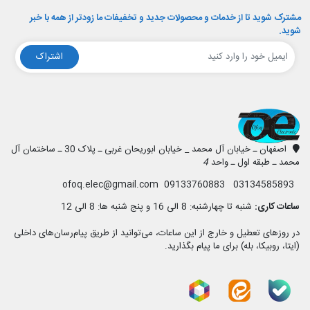
مشترک شوید تا از خدمات و محصولات جدید و تخفیفات ما زودتر از همه با خبر
شوید.
اشتراک
افق الکترونیک
اصفهان ـ خیابان آل محمد _ خیابان ابوریحان غربی ـ پلاک 30 ـ ساختمان آل
محمد ـ طبقه اول ـ واحد
4
03134585893 09133760883 ofoq.elec@gmail.com
ساعات کاری:
شنبه تا چهارشنبه: 8 الی 16 و پنج شنبه ها: 8 الی 12
در روزهای تعطیل و خارج از این ساعات، می‌توانید از طریق پیام‌رسان‌های داخلی
(ایتا، روبیکا، بله) برای ما پیام بگذارید.