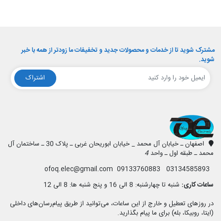
مشترک شوید تا از خدمات و محصولات جدید و تخفیفات ما زودتر از همه با خبر
شوید.
اشتراک
افق الکترونیک
اصفهان ـ خیابان آل محمد _ خیابان ابوریحان غربی ـ پلاک 30 ـ ساختمان آل
محمد ـ طبقه اول ـ واحد
4
03134585893 09133760883 ofoq.elec@gmail.com
ساعات کاری:
شنبه تا چهارشنبه: 8 الی 16 و پنج شنبه ها: 8 الی 12
در روزهای تعطیل و خارج از این ساعات، می‌توانید از طریق پیام‌رسان‌های داخلی
(ایتا، روبیکا، بله) برای ما پیام بگذارید.