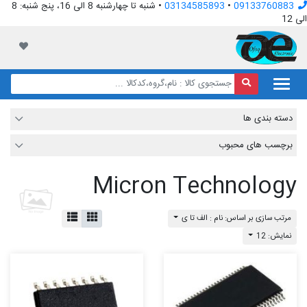
09133760883
•
03134585893
• شنبه تا چهارشنبه 8 الی 16، پنج شنبه: 8
الی 12
افق الکترونیک
لیست مور
دسته بندی ها
برچسب های محبوب
Micron Technology
مرتب سازی بر اساس: نام : الف تا ی
نمایش: 12