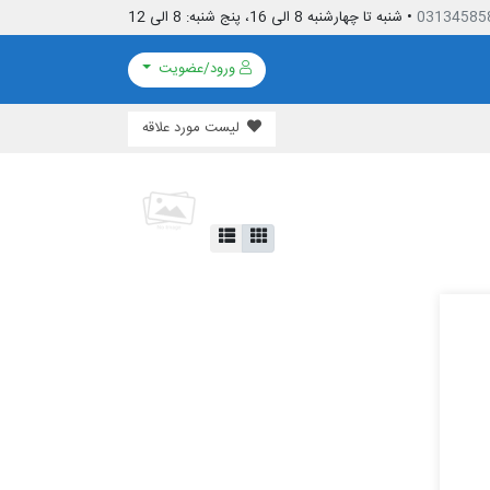
03134585
• شنبه تا چهارشنبه 8 الی 16، پنج شنبه: 8 الی 12
ورود/عضویت
لیست مورد علاقه