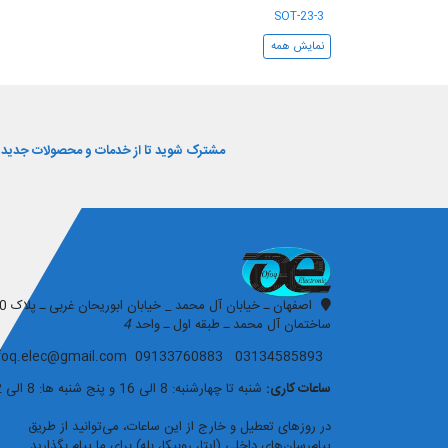
SOT-23-3
نمایش همه
مشترک شوید تا از خدمات و محصولات جدید و 
افق الکترونیک
ساختمان آل محمد ـ طبقه اول ـ واحد
4
03134585893 09133760883 ofoq.elec@gmail.com
ساعات کاری:
شنبه تا چهارشنبه: 8 الی 16 و پنج شنبه ها: 8 الی 12
در روزهای تعطیل و خارج از این ساعات، می‌توانید از طریق
پیام‌رسان‌های داخلی (ایتا، روبیکا، بله) برای ما پیام بگذارید.