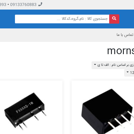
893
•
09133760883
تماس با ما
morn
ی بر اساس: نام : الف تا ی