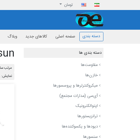
تومان
افق الکترونیک
دسته بندی
صفحه اصلی
کالاهای جدید
وبلاگ
sun
دسته بندی ها
مقاومت‌ها
مرتب ساز
خازن‌ها
نمایش: 12
میکروکنترلرها و پروسسورها
آی‌سی (مدارات مجتمع)
اپتوالکترونیک
ترانزیستورها
دیودها و یکسوکننده‌ها
سنسورها