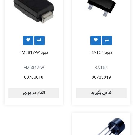
دیود BAT54
دیود FM5817-W
FM5817-W
BAT54
00703018
00703019
تماس بگیرید
اتمام موجودی