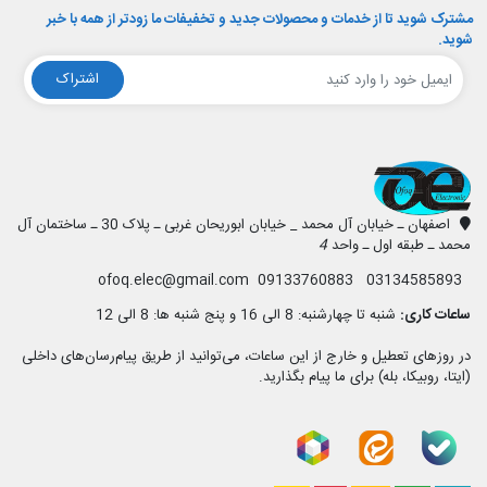
مشترک شوید تا از خدمات و محصولات جدید و تخفیفات ما زودتر از همه با خبر
شوید.
اشتراک
افق الکترونیک
اصفهان ـ خیابان آل محمد _ خیابان ابوریحان غربی ـ پلاک 30 ـ ساختمان آل
محمد ـ طبقه اول ـ واحد
4
03134585893 09133760883 ofoq.elec@gmail.com
ساعات کاری:
شنبه تا چهارشنبه: 8 الی 16 و پنج شنبه ها: 8 الی 12
در روزهای تعطیل و خارج از این ساعات، می‌توانید از طریق پیام‌رسان‌های داخلی
(ایتا، روبیکا، بله) برای ما پیام بگذارید.