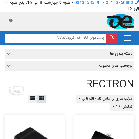
09133760883
•
03134585893
• شنبه تا چهارشنبه 8 الی 16، پنج شنبه: 8
الی 12
افق الکترونیک
لیست مور
دسته بندی ها
برچسب های محبوب
RECTRON
مرتب سازی بر اساس: نام : الف تا ی
نمایش: 12