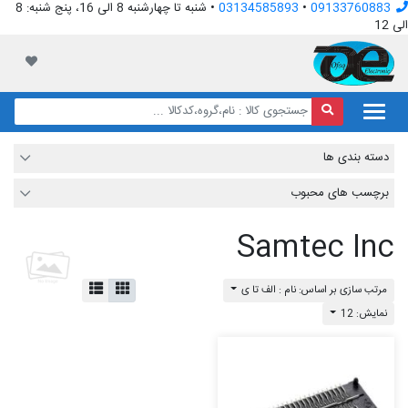
09133760883
•
03134585893
• شنبه تا چهارشنبه 8 الی 16، پنج شنبه: 8
الی 12
افق الکترونیک
لیست مور
دسته بندی ها
برچسب های محبوب
Samtec Inc
مرتب سازی بر اساس: نام : الف تا ی
نمایش: 12