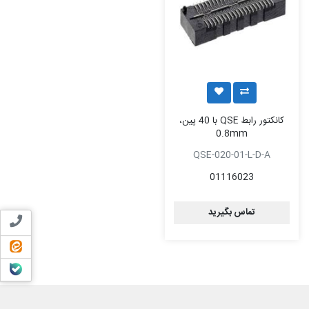
کانکتور رابط QSE با 40 پین،
0.8mm
QSE-020-01-L-D-A
01116023
تماس بگیرید
تماس ب
ایتا
بله