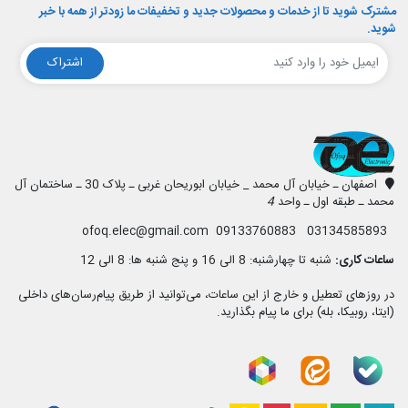
مشترک شوید تا از خدمات و محصولات جدید و تخفیفات ما زودتر از همه با خبر
شوید.
اشتراک
افق الکترونیک
اصفهان ـ خیابان آل محمد _ خیابان ابوریحان غربی ـ پلاک 30 ـ ساختمان آل
محمد ـ طبقه اول ـ واحد
4
03134585893 09133760883 ofoq.elec@gmail.com
ساعات کاری:
شنبه تا چهارشنبه: 8 الی 16 و پنج شنبه ها: 8 الی 12
در روزهای تعطیل و خارج از این ساعات، می‌توانید از طریق پیام‌رسان‌های داخلی
(ایتا، روبیکا، بله) برای ما پیام بگذارید.