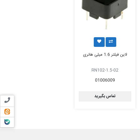
لاین فیلتر 1.6 میلی هانری
RN102-1.5-02
01006009
تماس بگیرید
تماس ب
ایتا
بله