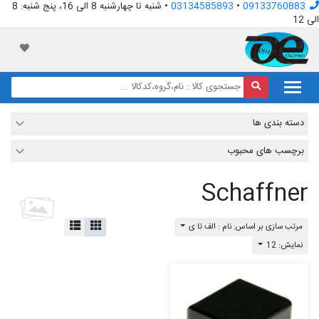
09133760883
•
03134585893
• شنبه تا چهارشنبه 8 الی 16، پنج شنبه: 8
الی 12
افق الکترونیک
لیست مور
دسته بندی ها
برچسب های محبوب
Schaffner
مرتب سازی بر اساس: نام : الف تا ی
نمایش: 12