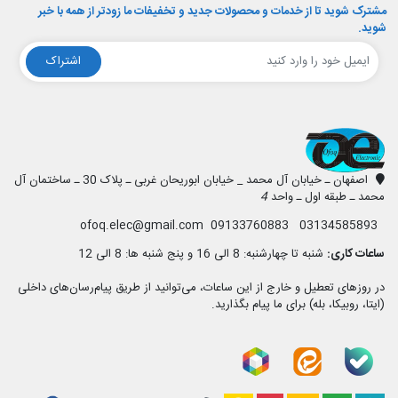
مشترک شوید تا از خدمات و محصولات جدید و تخفیفات ما زودتر از همه با خبر
شوید.
اشتراک
افق الکترونیک
اصفهان ـ خیابان آل محمد _ خیابان ابوریحان غربی ـ پلاک 30 ـ ساختمان آل
محمد ـ طبقه اول ـ واحد
4
03134585893 09133760883 ofoq.elec@gmail.com
ساعات کاری:
شنبه تا چهارشنبه: 8 الی 16 و پنج شنبه ها: 8 الی 12
در روزهای تعطیل و خارج از این ساعات، می‌توانید از طریق پیام‌رسان‌های داخلی
(ایتا، روبیکا، بله) برای ما پیام بگذارید.