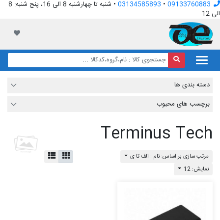
09133760883
•
03134585893
• شنبه تا چهارشنبه 8 الی 16، پنج شنبه: 8
الی 12
افق الکترونیک
لیست مور
دسته بندی ها
برچسب های محبوب
Terminus Tech
مرتب سازی بر اساس: نام : الف تا ی
نمایش: 12