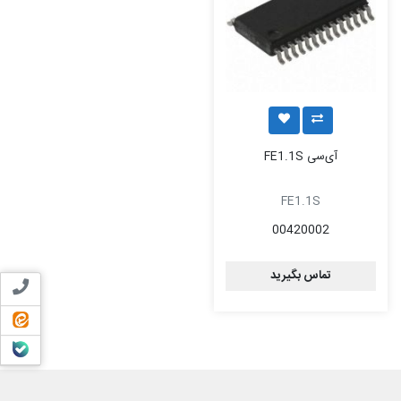
آی‌سی FE1.1S
FE1.1S
00420002
تماس بگیرید
تماس ب
ایتا
بله