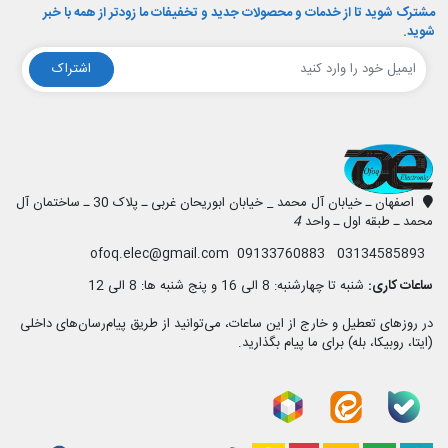
مشترک شوید تا از خدمات و محصولات جدید و تخفیفات ما زودتر از همه با خبر
شوید.
اشتراک
افق الکترونیک
اصفهان ـ خیابان آل محمد _ خیابان ابوریحان غربی ـ پلاک 30 ـ ساختمان آل
محمد ـ طبقه اول ـ واحد
4
03134585893 09133760883 ofoq.elec@gmail.com
ساعات کاری:
شنبه تا چهارشنبه: 8 الی 16 و پنج شنبه ها: 8 الی 12
در روزهای تعطیل و خارج از این ساعات، می‌توانید از طریق پیام‌رسان‌های داخلی
(ایتا، روبیکا، بله) برای ما پیام بگذارید.