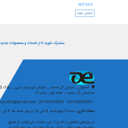
SOT-23-3
نمایش همه
مشترک شوید تا از خدمات و محصولات جدید و 
افق الکترونیک
ساختمان آل محمد ـ طبقه اول ـ واحد
4
03134585893 09133760883 ofoq.elec@gmail.com
ساعات کاری:
شنبه تا چهارشنبه: 8 الی 16 و پنج شنبه ها: 8 الی 12
در روزهای تعطیل و خارج از این ساعات، می‌توانید از طریق
پیام‌رسان‌های داخلی (ایتا، روبیکا، بله) برای ما پیام بگذارید.