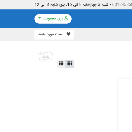
03134585
• شنبه تا چهارشنبه 8 الی 16، پنج شنبه: 8 الی 12
ورود/عضویت
لیست مورد علاقه