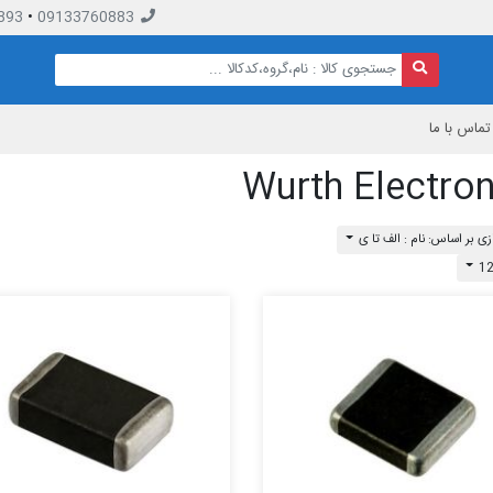
893
•
09133760883
تماس با ما
Wurth Electron
ی بر اساس: نام : الف تا ی