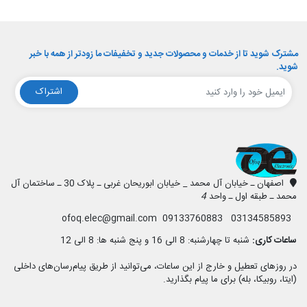
مشترک شوید تا از خدمات و محصولات جدید و تخفیفات ما زودتر از همه با خبر
شوید.
اشتراک
افق الکترونیک
اصفهان ـ خیابان آل محمد _ خیابان ابوریحان غربی ـ پلاک 30 ـ ساختمان آل
محمد ـ طبقه اول ـ واحد
4
03134585893 09133760883 ofoq.elec@gmail.com
ساعات کاری:
شنبه تا چهارشنبه: 8 الی 16 و پنج شنبه ها: 8 الی 12
در روزهای تعطیل و خارج از این ساعات، می‌توانید از طریق پیام‌رسان‌های داخلی
(ایتا، روبیکا، بله) برای ما پیام بگذارید.