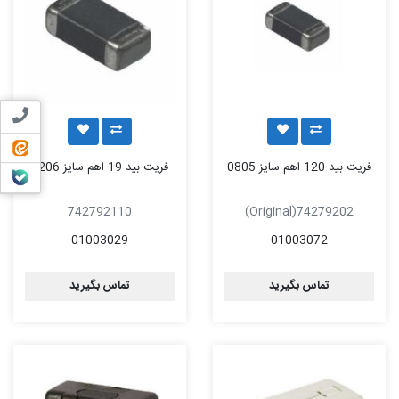
تماس ب
ایتا
فریت بید 120 اهم سایز 0805
فریت بید 19 اهم سایز 1206
بله
742792110
74279202(Original)
01003029
01003072
تماس بگیرید
تماس بگیرید