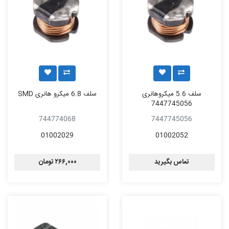
سلف 5.6 میکروهانری
سلف 6.8 میکرو هانری SMD
7447745056
744774068
7447745056
01002029
01002052
تماس بگیرید
۲۶۶,۰۰۰ تومان