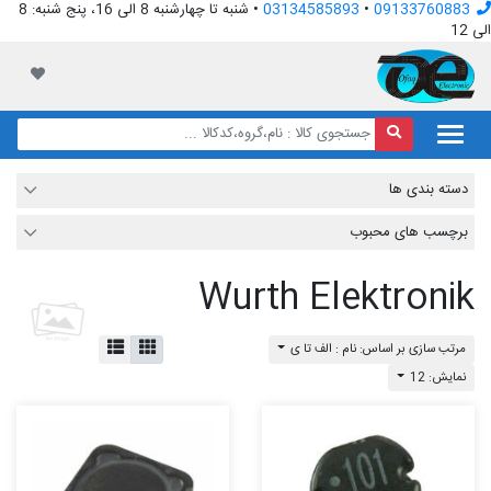
09133760883
•
03134585893
• شنبه تا چهارشنبه 8 الی 16، پنج شنبه: 8
الی 12
افق الکترونیک
لیست مور
دسته بندی ها
برچسب های محبوب
Wurth Elektronik
مرتب سازی بر اساس: نام : الف تا ی
نمایش: 12